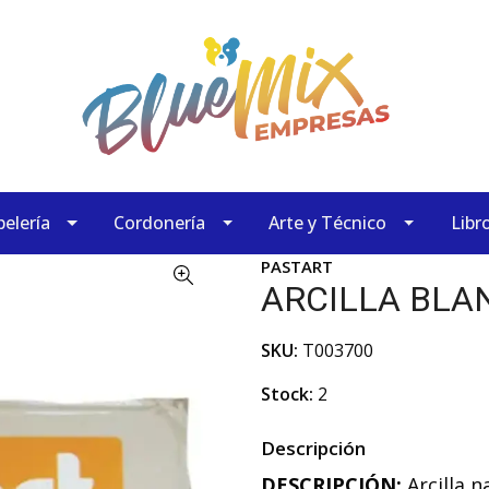
elería
Cordonería
Arte y Técnico
Libr
PASTART
ARCILLA BLA
SKU:
T003700
Stock:
2
Descripción
DESCRIPCIÓN:
Arcilla n