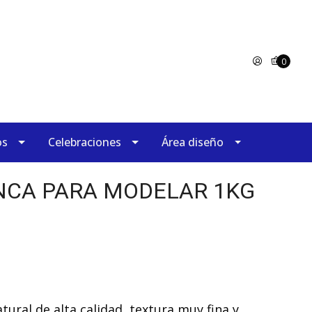
0
os
Celebraciones
Área diseño
NCA PARA MODELAR 1KG
atural de alta calidad, textura muy fina y