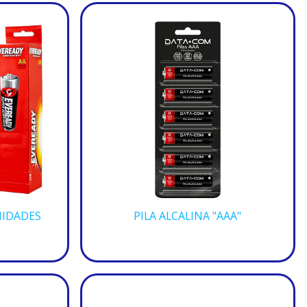
NIDADES
PILA ALCALINA "AAA"