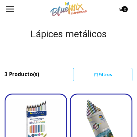
0
Lápices metálicos
3 Producto(s)
Filtros