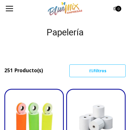
0
Papelería
251 Producto(s)
Filtros