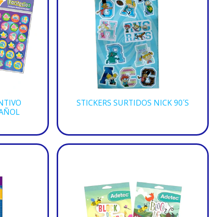
NTIVO
STICKERS SURTIDOS NICK 90´S
PAÑOL