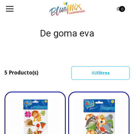
0
De goma eva
5 Producto(s)
Filtros