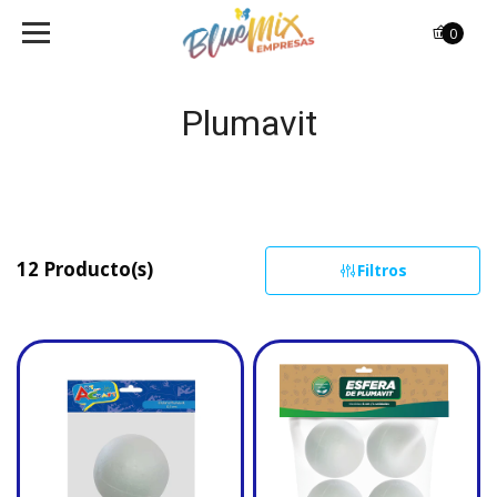
0
Plumavit
12 Producto(s)
Filtros