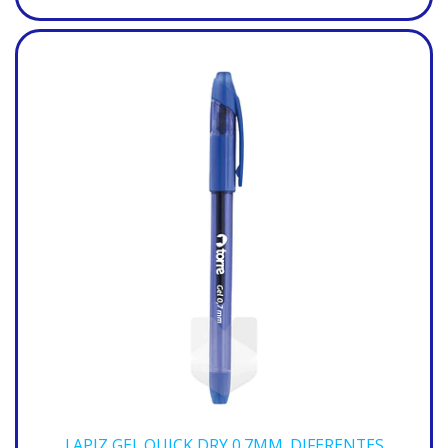
LAPIZ GEL QUICK DRY 0.7MM. DIFERENTES