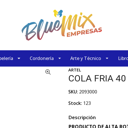
elería
Cordonería
Arte y Técnico
Libr
ARTEL
COLA FRIA 40
SKU:
2093000
Stock:
123
Descripción
PRODUCTO DE ALTA ROT