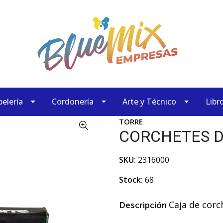
elería
Cordonería
Arte y Técnico
Libr
TORRE
CORCHETES D
SKU:
2316000
Stock:
68
Caja de corc
Descripción