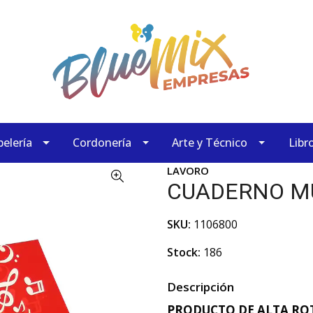
elería
Cordonería
Arte y Técnico
Libr
LAVORO
CUADERNO MU
SKU:
1106800
Stock:
186
Descripción
PRODUCTO DE ALTA ROT