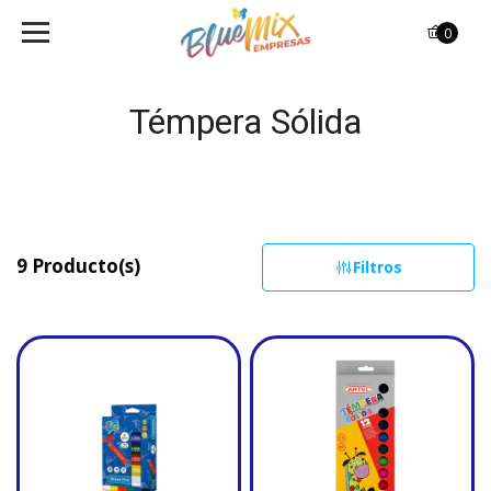
0
Témpera Sólida
9 Producto(s)
Filtros