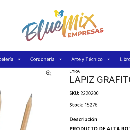
elería
Cordonería
Arte y Técnico
Libr
LYRA
LAPIZ GRAFI
SKU:
2220200
Stock:
15276
Descripción
PRODUCTO DE ALTA ROT