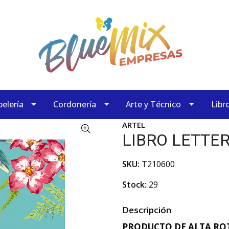
elería
Cordonería
Arte y Técnico
Libr
ARTEL
LIBRO LETTE
SKU:
T210600
Stock:
29
Descripción
PRODUCTO DE ALTA ROT