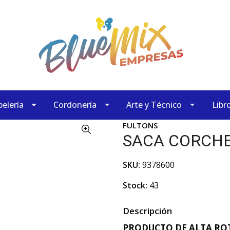
elería
Cordonería
Arte y Técnico
Libr
FULTONS
SACA CORCHE
SKU:
9378600
Stock:
43
Descripción
PRODUCTO DE ALTA ROT