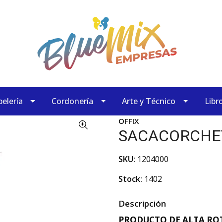
elería
Cordonería
Arte y Técnico
Libr
OFFIX
SACACORCHET
SKU:
1204000
Stock:
1402
Descripción
PRODUCTO DE ALTA ROT