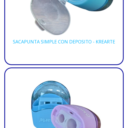
SACAPUNTA SIMPLE CON DEPOSITO - KREARTE