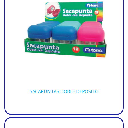
SACAPUNTAS DOBLE DEPOSITO