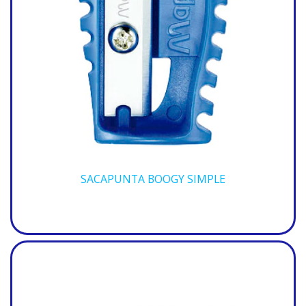
SACAPUNTA BOOGY SIMPLE