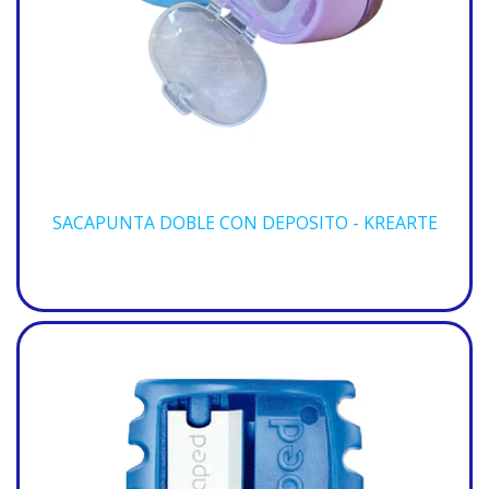
SACAPUNTA DOBLE CON DEPOSITO - KREARTE