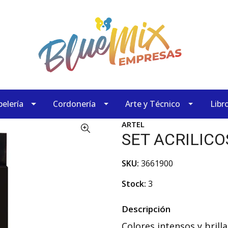
elería
Cordonería
Arte y Técnico
Libr
ARTEL
SET ACRILICO
SKU:
3661900
Stock:
3
Descripción
Colores intensos y bril