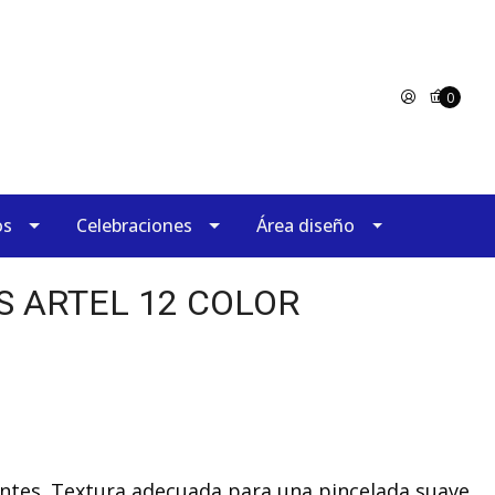
0
os
Celebraciones
Área diseño
S ARTEL 12 COLOR
lantes. Textura adecuada para una pincelada suave.