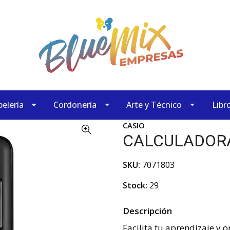
elería
Cordonería
Arte y Técnico
Libr
CASIO
CALCULADORA
SKU:
7071803
Stock:
29
Descripción
Facilita tu aprendizaje y 