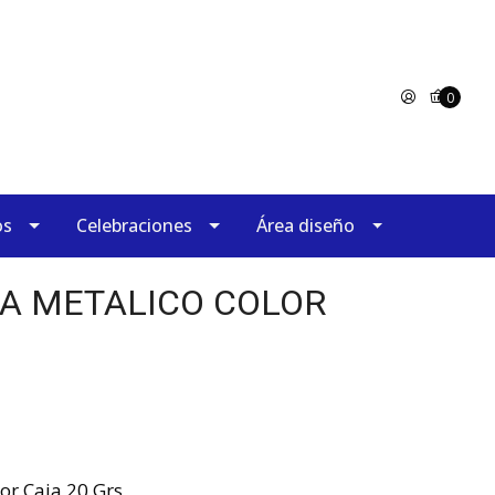
0
os
Celebraciones
Área diseño
LA METALICO COLOR
or Caja 20 Grs